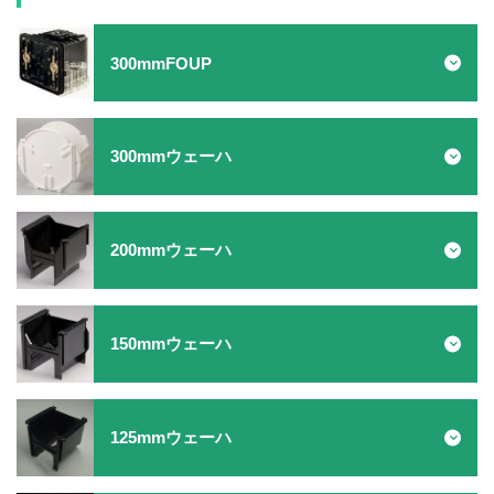
300mmFOUP
300mm FOSB
300mmウェーハ
環境・資源を考慮し、必要な部品のみを交換することが
できるようデザインされた300mmウェーハ用出荷BOXで
す。
300mm 枚葉ケース
200mmウェーハ
クリーンルーム等でのウェーハ保管に使用できます。
150mmウェーハ
300mm FOUP
125mmウェーハ
高い寸法精度、厳選した材料の使用により長期間の運用
を可能にした300mmウェーハ用工程内容器です。