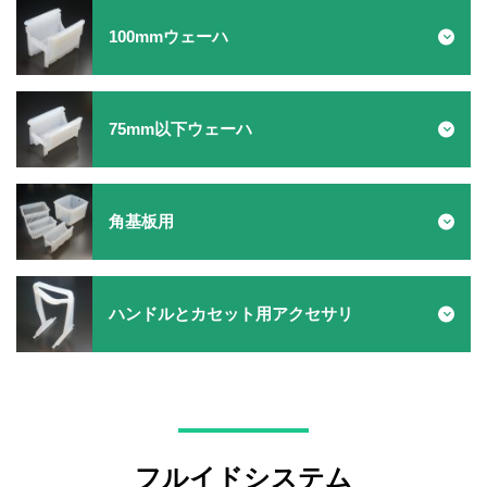
300mm PBTカセット
100mmウェーハ
13枚入りPBT（ポリブチレンテレフタレート）樹脂カセ
ットです。
200mm PEEKカセット
75mm以下ウェーハ
高い耐久性で実績があるPEEK（ポリエーテルエーテルケ
トン）樹脂製カセットで、高温環境での連続使用が可能
です。
150mm PEEKカセット
角基板用
高い耐久性で実績があるPEEK（ポリエーテルエーテルケ
トン）樹脂製カセットで、高温環境での連続使用が可能
です。
125mm PEEKカセット
ハンドルとカセット用アクセサリ
高い耐久性で実績があるPEEK（ポリエーテルエーテルケ
トン）樹脂製カセットで、高温環境での連続使用が可能
です。
100mm PEEKカセット
300mm PFAカセット
高い耐久性で実績があるPEEK（ポリエーテルエーテルケ
安定した品質で実績があるフッ素樹脂PFA製のウェーハ
トン）樹脂製カセットで、高温環境での連続使用が可能
洗浄用カセットです。
です。
75mm PEEKカセット
フルイドシステム