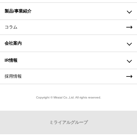
高純度樹脂を使用した小型、軽量な溶着継手で、施工後
125mm 保管用ボックス
製品/事業紹介
はメンテナンスフリーです。
ウェーハカセットを、安全にクリーンルーム内で保管す
るカセット用BOXです。
コラム
高機能樹脂製品事業
会社案内
成形機事業(株式会社山城精機製作所)
樹脂・金属加工事業(株式会社ミライアル東北)
ごあいさつ
IR情報
製品/事業紹介トップ
経営理念
採用情報
株主の皆様へ（経営方針）
KS継手 レデューサー
高純度樹脂を使用した小型・軽量な溶着継手で、施工後
会社概要
株式情報
はメンテナンスフリーです。
Copyright © Miraial Co.,Ltd. All rights reserved.
SB継手 レデューサー
拠点一覧（アクセス）
財務ハイライト
高純度樹脂を使用した小型、軽量な溶着継手で、施工後
ミライアル
グループ
品質方針・環境方針
はメンテナンスフリーです。
IRライブラリー