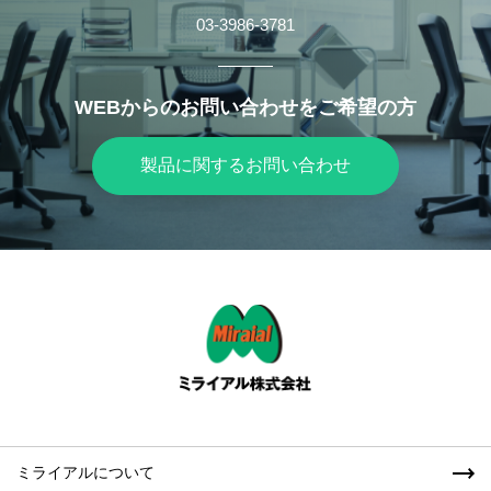
高純度樹脂を使用した小型・軽量な溶着継手で、施工後
03-3986-3781
150mm PBTカセット
はメンテナンスフリーです。
PBT（ポリブチレンテレフタレート）樹脂をベースに導
SB継手 エルボ
電材料をコンパウンドした静電気対策カセットです。
WEBからのお問い合わせをご希望の方
高純度樹脂を使用した小型、軽量な溶着継手で、施工後
125mm PBTカセット
はメンテナンスフリーです。
PBT（ポリブチレンテレフタレート）樹脂をベースに、
製品に関するお問い合わせ
導電材料をコンパウンドした静電気対策カセットです。
200mm 保管用ボックス
ウェーハカセットを安全にクリーンルーム内で保管する
KS継手 ティー
カセット用BOXです。
高純度樹脂を使用した小型・軽量な溶着継手で、施工後
150mm 保管用ボックス
はメンテナンスフリーです。
ウェーハカセットを安全にクリーンルーム内で保管する
ミライアルについて
SB継手 ティー
カセット用BOXです。