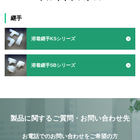
高い耐久性で実績があるPEEK（ポリエーテルエーテルケ
200mm PFAカセット
トン）樹脂製カセットで、高温環境での連続使用が可能
継手
安定した品質で実績があるフッ素樹脂PFA製のウェーハ
です。
角型基板用 MASKシリーズ
洗浄用カセットです。
HMハンドルが使えるウェーハカセットタイプと、Hハン
150mm PFAカセット
溶着継手KSシリーズ
ドルが使えるバスケットタイプがあります。
安定した品質で実績があるフッ素樹脂PFA製のウェーハ
ハンドル
洗浄用カセットです。
安全にカセットを移動し、チャンバー等に浸漬すること
125mm PFAカセット
溶着継手SBシリーズ
ができるハンドルです。
安定した品質で実績があるフッ素樹脂PFA製のウェーハ
洗浄用カセットです。
100mm PFAカセット
安定した品質で実績がある、フッ素樹脂PFA製のウェー
ハ洗浄用カセットです。
75mm 以下PFAカセット
製品に関するご質問・お問い合わせ先
200mm PBTカセット
安定した品質で実績がある、フッ素樹脂PFA製のウェー
PBT（ポリブチレンテレフタレート）樹脂をベースに導
ハ洗浄用カセットです。
お電話でのお問い合わせをご希望の方
KS継手 エルボ
電材料をコンパウンドした静電気対策カセットです。