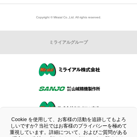
会社概要
株式情報
Copyright © Miraial Co.,Ltd. All rights reserved.
拠点一覧（アクセス）
財務ハイライト
ミライアル
グループ
品質方針・環境方針
IRライブラリー
組織図
IRカレンダー
沿革
IRに関するご質問
CSRの取り組み
ディスクロージャーポリシー
コンプライアンス
免責事項
Cookie を使用して、お客様の活動を追跡してもよろ
企業行動憲章
IR情報トップ
しいですか? 当社ではお客様のプライバシーを極めて
重視しています。詳細について、およびご質問がある