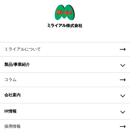
ミライアルについて
製品/事業紹介
コラム
高機能樹脂製品事業
会社案内
成形機事業(株式会社山城精機製作所)
樹脂・金属加工事業(株式会社ミライアル東北)
ごあいさつ
IR情報
製品/事業紹介トップ
経営理念
採用情報
株主の皆様へ（経営方針）