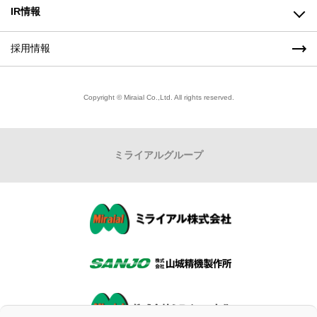
樹脂・金属加工事業(株式会社ミライアル東北)
ごあいさつ
IR情報
製品/事業紹介トップ
経営理念
採用情報
株主の皆様へ（経営方針）
会社概要
株式情報
Copyright © Miraial Co.,Ltd. All rights reserved.
拠点一覧（アクセス）
財務ハイライト
ミライアル
グループ
品質方針・環境方針
IRライブラリー
組織図
IRカレンダー
沿革
IRに関するご質問
CSRの取り組み
ディスクロージャーポリシー
コンプライアンス
免責事項