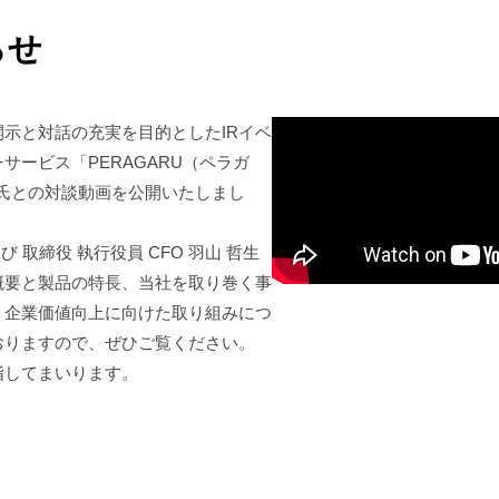
らせ
示と対話の充実を目的としたIRイベ
ービス「PERAGARU（ペラガ
航平氏との対談動画を公開いたしまし
 取締役 執行役員 CFO 羽山 哲生
概要と製品の特長、当社を取り巻く事
、企業価値向上に向けた取り組みにつ
おりますので、ぜひご覧ください。
指してまいります。