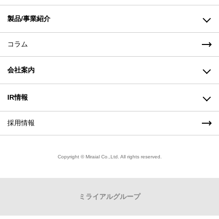
製品/事業紹介
コラム
高機能樹脂製品事業
会社案内
成形機事業(株式会社山城精機製作所)
樹脂・金属加工事業(株式会社ミライアル東北)
ごあいさつ
IR情報
製品/事業紹介トップ
経営理念
採用情報
株主の皆様へ（経営方針）
会社概要
株式情報
Copyright © Miraial Co.,Ltd. All rights reserved.
拠点一覧（アクセス）
財務ハイライト
ミライアル
グループ
品質方針・環境方針
IRライブラリー